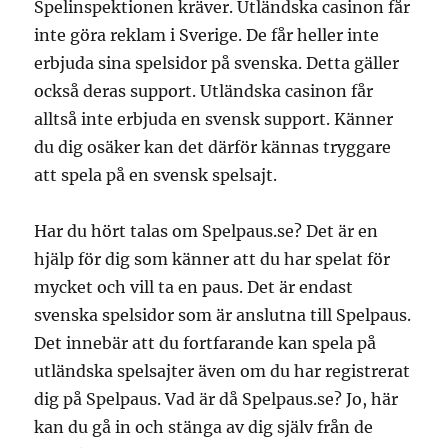
Spelinspektionen kräver. Utländska casinon får
inte göra reklam i Sverige. De får heller inte
erbjuda sina spelsidor på svenska. Detta gäller
också deras support. Utländska casinon får
alltså inte erbjuda en svensk support. Känner
du dig osäker kan det därför kännas tryggare
att spela på en svensk spelsajt.
Har du hört talas om Spelpaus.se? Det är en
hjälp för dig som känner att du har spelat för
mycket och vill ta en paus. Det är endast
svenska spelsidor som är anslutna till Spelpaus.
Det innebär att du fortfarande kan spela på
utländska spelsajter även om du har registrerat
dig på Spelpaus. Vad är då Spelpaus.se? Jo, här
kan du gå in och stänga av dig själv från de