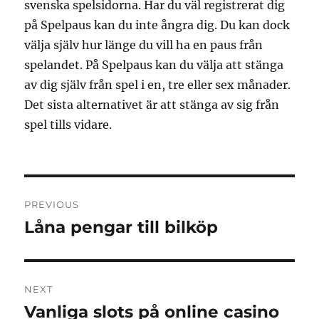
svenska spelsidorna. Har du väl registrerat dig
på Spelpaus kan du inte ångra dig. Du kan dock
välja själv hur länge du vill ha en paus från
spelandet. På Spelpaus kan du välja att stänga
av dig själv från spel i en, tre eller sex månader.
Det sista alternativet är att stänga av sig från
spel tills vidare.
Post
PREVIOUS
navigation
Låna pengar till bilköp
Previous
post:
NEXT
Vanliga slots på online casino
Next