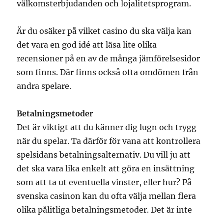
välkomsterbjudanden och lojalitetsprogram.
Är du osäker på vilket casino du ska välja kan
det vara en god idé att läsa lite olika
recensioner på en av de många jämförelsesidor
som finns. Där finns också ofta omdömen från
andra spelare.
Betalningsmetoder
Det är viktigt att du känner dig lugn och trygg
när du spelar. Ta därför för vana att kontrollera
spelsidans betalningsalternativ. Du vill ju att
det ska vara lika enkelt att göra en insättning
som att ta ut eventuella vinster, eller hur? På
svenska casinon kan du ofta välja mellan flera
olika pålitliga betalningsmetoder. Det är inte