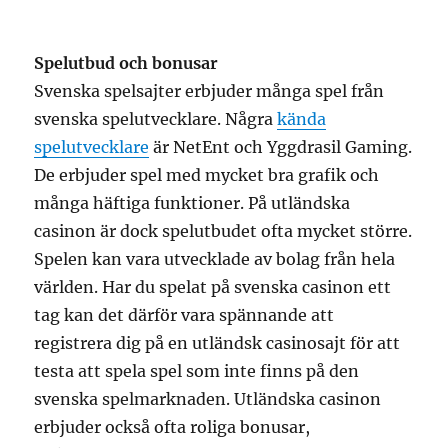
Spelutbud och bonusar
Svenska spelsajter erbjuder många spel från
svenska spelutvecklare. Några
kända
spelutvecklare
är NetEnt och Yggdrasil Gaming.
De erbjuder spel med mycket bra grafik och
många häftiga funktioner. På utländska
casinon är dock spelutbudet ofta mycket större.
Spelen kan vara utvecklade av bolag från hela
världen. Har du spelat på svenska casinon ett
tag kan det därför vara spännande att
registrera dig på en utländsk casinosajt för att
testa att spela spel som inte finns på den
svenska spelmarknaden. Utländska casinon
erbjuder också ofta roliga bonusar,