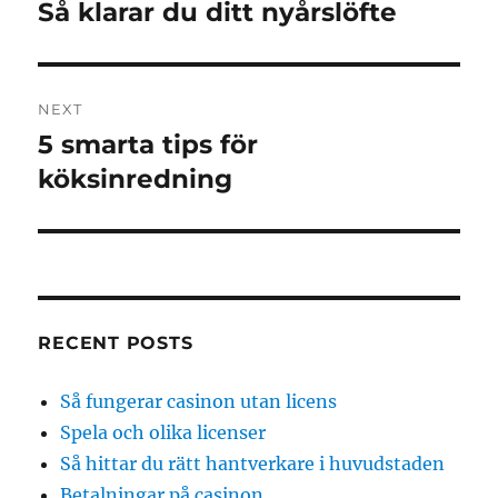
navigation
Så klarar du ditt nyårslöfte
Previous
post:
NEXT
5 smarta tips för
Next
post:
köksinredning
RECENT POSTS
Så fungerar casinon utan licens
Spela och olika licenser
Så hittar du rätt hantverkare i huvudstaden
Betalningar på casinon