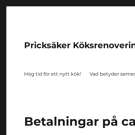
Pricksäker Köksrenoveri
Hög tid för ett nytt kök!
Vad betyder semest
Betalningar på c