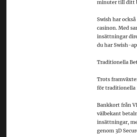
minuter till dit
Swish har också 
casinon. Med sa
insättningar dir
du har Swish-app
Traditionella B
Trots framväxte
för traditionell
Bankkort från V
välbekant betaln
insättningar, m
genom 3D Secure