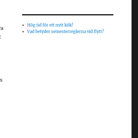
Hög tid för ett nytt kök!
ra
Vad betyder semesterreglerna vid flytt?
t
s