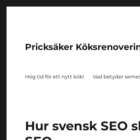
Pricksäker Köksrenoveri
Hög tid för ett nytt kök!
Vad betyder semest
Hur svensk SEO ski