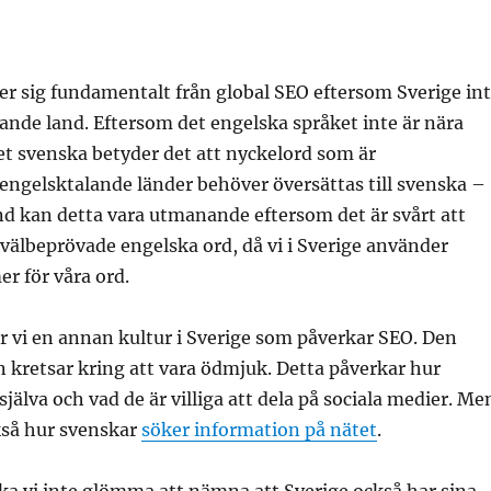
er sig fundamentalt från global SEO eftersom Sverige in
lande land. Eftersom det engelska språket inte är nära
t svenska betyder det att nyckelord som är
engelsktalande länder behöver översättas till svenska –
and kan detta vara utmanande eftersom det är svårt att
 välbeprövade engelska ord, då vi i Sverige använder
 för våra ord.
r vi en annan kultur i Sverige som påverkar SEO. Den
 kretsar kring att vara ödmjuk. Detta påverkar hur
själva och vad de är villiga att dela på sociala medier. Me
kså hur svenskar
söker information på nätet
.