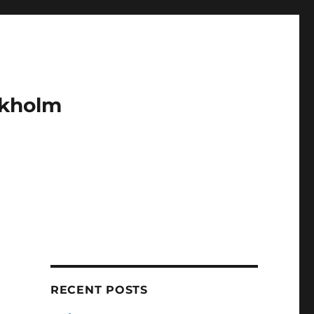
ckholm
RECENT POSTS