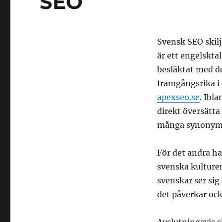
SEO
Svensk SEO skilj
är ett engelskta
besläktat med de
framgångsrika i 
apexseo.se
. Ibl
direkt översätta
många synonymer
För det andra ha
svenska kulturen
svenskar ser sig 
det påverkar oc