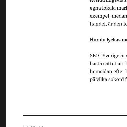
Avslutningsvis s
egna lokala mar
exempel, medan 
handel, är den fo
Hur du lyckas m
SEO i Sverige är
bästa sättet att 
hemsidan efter l
på vilka sökord 
Post