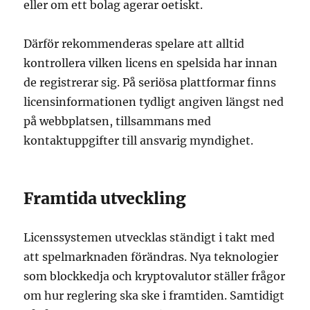
eller om ett bolag agerar oetiskt.
Därför rekommenderas spelare att alltid
kontrollera vilken licens en spelsida har innan
de registrerar sig. På seriösa plattformar finns
licensinformationen tydligt angiven längst ned
på webbplatsen, tillsammans med
kontaktuppgifter till ansvarig myndighet.
Framtida utveckling
Licenssystemen utvecklas ständigt i takt med
att spelmarknaden förändras. Nya teknologier
som blockkedja och kryptovalutor ställer frågor
om hur reglering ska ske i framtiden. Samtidigt