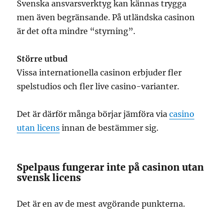
Svenska ansvarsverktyg kan kännas trygga
men även begränsande. På utländska casinon
är det ofta mindre “styrning”.
Större utbud
Vissa internationella casinon erbjuder fler
spelstudios och fler live casino-varianter.
Det är därför många börjar jämföra via
casino
utan licens
innan de bestämmer sig.
Spelpaus fungerar inte på casinon utan
svensk licens
Det är en av de mest avgörande punkterna.