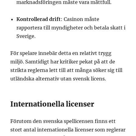
marknadsföringen måste vara måttfull.
Kontrollerad drift
: Casinon måste
rapportera till myndigheter och betala skatt i
Sverige.
För spelare innebär detta en relativt trygg
miljö. Samtidigt har kritiker pekat på att de
strikta reglerna lett till att många söker sig till
utländska alternativ utan svensk licens.
Internationella licenser
Förutom den svenska spellicensen finns ett
stort antal internationella licenser som reglerar