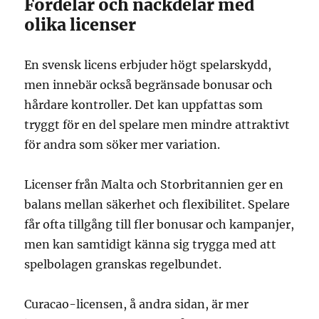
Fördelar och nackdelar med
olika licenser
En svensk licens erbjuder högt spelarskydd,
men innebär också begränsade bonusar och
hårdare kontroller. Det kan uppfattas som
tryggt för en del spelare men mindre attraktivt
för andra som söker mer variation.
Licenser från Malta och Storbritannien ger en
balans mellan säkerhet och flexibilitet. Spelare
får ofta tillgång till fler bonusar och kampanjer,
men kan samtidigt känna sig trygga med att
spelbolagen granskas regelbundet.
Curacao-licensen, å andra sidan, är mer