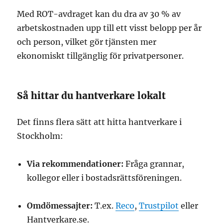
Med ROT-avdraget kan du dra av 30 % av
arbetskostnaden upp till ett visst belopp per år
och person, vilket gör tjänsten mer
ekonomiskt tillgänglig för privatpersoner.
Så hittar du hantverkare lokalt
Det finns flera sätt att hitta hantverkare i
Stockholm:
Via rekommendationer:
Fråga grannar,
kollegor eller i bostadsrättsföreningen.
Omdömessajter:
T.ex.
Reco
,
Trustpilot
eller
Hantverkare.se.