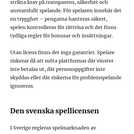
strikta krav på transparens, säkerhet och
ansvarsfullt spelande. För spelaren innebär det
en trygghet – pengarna hanteras säkert,
spelen kontrolleras för rättvisa och det finns
tydliga regler för bonusar och insättningar.
Utan licens finns det inga garantier. Spelare
riskerar då att möta plattformar där vinster
inte betalas ut, där personuppgifter inte
skyddas eller där riskerna för problemspelande
ignoreras.
Den svenska spellicensen
I Sverige regleras spelmarknaden av