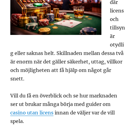
där
licens
och
tillsyn
är
otydli
g eller saknas helt. Skillnaden mellan dessa två
är enorm när det gäller säkerhet, uttag, villkor
och möjligheten att få hjälp om något går
snett.
Vill du få en överblick och se hur marknaden
ser ut brukar många börja med guider om
casino utan licens
innan de väljer var de vill
spela.