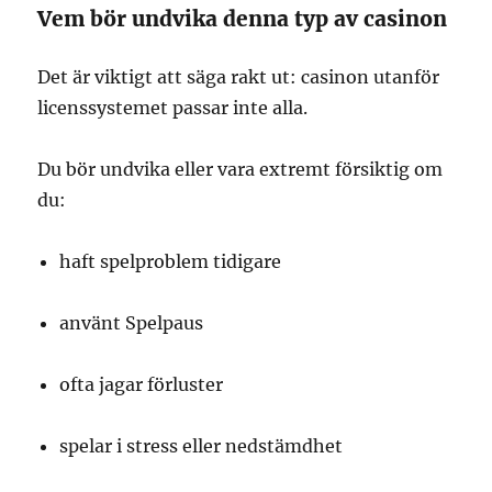
Vem bör undvika denna typ av casinon
Det är viktigt att säga rakt ut: casinon utanför
licenssystemet passar inte alla.
Du bör undvika eller vara extremt försiktig om
du:
haft spelproblem tidigare
använt Spelpaus
ofta jagar förluster
spelar i stress eller nedstämdhet